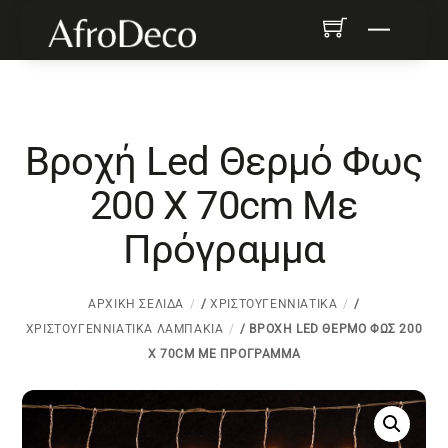
Skip
Menu
to
content
Βροχή Led Θερμό Φως
200 X 70cm Με
Πρόγραμμα
ΑΡΧΙΚΉ ΣΕΛΊΔΑ
/
ΧΡΙΣΤΟΥΓΕΝΝΙΆΤΙΚΑ
/
ΧΡΙΣΤΟΥΓΕΝΝΙΆΤΙΚΑ ΛΑΜΠΆΚΙΑ
/ ΒΡΟΧΉ LED ΘΕΡΜΌ ΦΩΣ 200
X 70CM ΜΕ ΠΡΌΓΡΑΜΜΑ