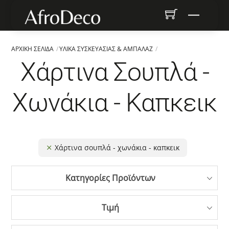
Skip
Menu
to
content
ΑΡΧΙΚΉ ΣΕΛΊΔΑ
ΥΛΙΚΆ ΣΥΣΚΕΥΑΣΊΑΣ & ΑΜΠΑΛΆΖ
Χάρτινα Σουπλά -
Χωνάκια - Καπκεικ
Χάρτινα σουπλά - χωνάκια - καπκεικ
Κατηγορίες Προϊόντων
Τιμή