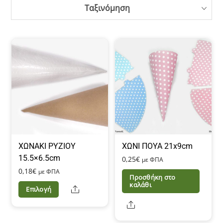
Ταξινόμηση
ΧΩΝΑΚΙ ΡΥΖΙΟΥ
ΧΩΝΙ ΠΟΥΑ 21x9cm
15.5×6.5cm
0,25
€
με ΦΠΑ
0,18
€
με ΦΠΑ
Προσθήκη στο
καλάθι
Αυτό
Share
Επιλογή
το
Share
προϊόν