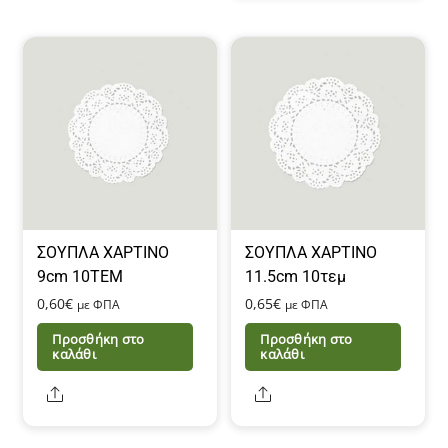
έχει
πολλαπλές
παραλλαγές.
Οι
επιλογές
μπορούν
να
επιλεγούν
στη
σελίδα
ΣΟΥΠΛΑ ΧΑΡΤΙΝΟ
ΣΟΥΠΛΑ ΧΑΡΤΙΝΟ
9cm 10ΤΕΜ
11.5cm 10τεμ
του
0,60
€
0,65
€
προϊόντος
με ΦΠΑ
με ΦΠΑ
Προσθήκη στο
Προσθήκη στο
καλάθι
καλάθι
Share
Share