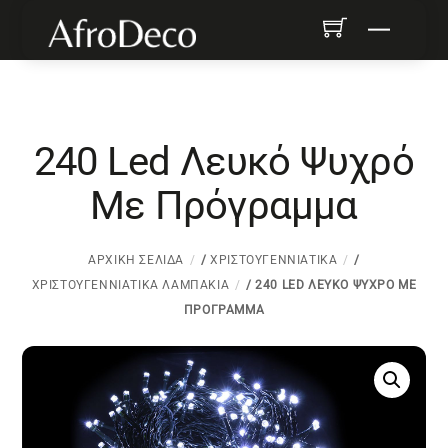
Skip
Menu
to
content
240 Led Λευκό Ψυχρό
Με Πρόγραμμα
ΑΡΧΙΚΉ ΣΕΛΊΔΑ
/
ΧΡΙΣΤΟΥΓΕΝΝΙΆΤΙΚΑ
/
ΧΡΙΣΤΟΥΓΕΝΝΙΆΤΙΚΑ ΛΑΜΠΆΚΙΑ
/ 240 LED ΛΕΥΚΌ ΨΥΧΡΌ ΜΕ
ΠΡΌΓΡΑΜΜΑ