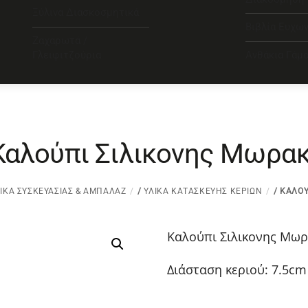
Ξύλινα Διασκοσμητικά
Βιβλία Ευχώ
Ζαχαρωτά /
Γλειφιτζούρια
Ανθάκια Γάμ
Καλούπι Σιλικονης Μωρακ
ΙΚΆ ΣΥΣΚΕΥΑΣΊΑΣ & ΑΜΠΑΛΆΖ
/
ΥΛΙΚΆ ΚΑΤΑΣΚΕΥΉΣ ΚΕΡΙΏΝ
/ ΚΑΛΟΎ
Καλούπι Σιλικονης Μωρ
Διάσταση κεριού: 7.5cm