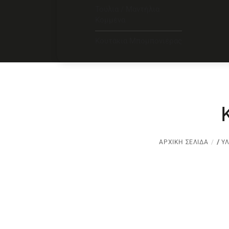
Τούλια / Μαντήλια
Κομμένα
Κουτάκια Μπομπονιέρας
ΑΡΧΙΚΉ ΣΕΛΊΔΑ
/
ΥΛ