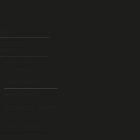
αλάθια
ουτιά Χάρτινα –
εταλλικά
Χάρτινα Κουτάκια –
Συσκευασίες
Μεταλλικά Κουτιά
Κουτιά Δώρου
Ξύλινα Κουτιά / Καφάσια
εταλλικά Εξαρτήματα