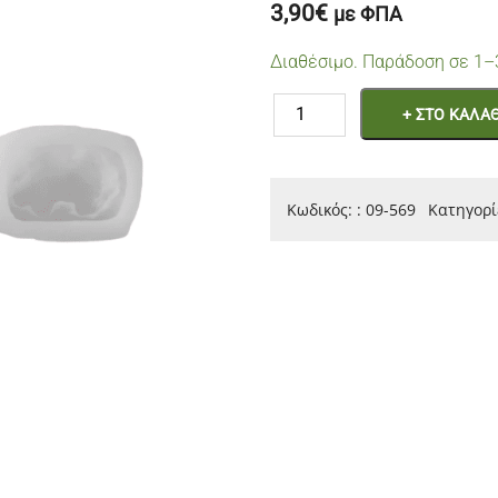
3,90
€
με ΦΠΑ
Διαθέσιμο. Παράδοση σε 1–
Καλούπι
+ ΣΤΟ ΚΑΛΑΘ
Σιλικονης
Μωρακι
ποσότητα
Κωδικός:
:
09-569
Κατηγορί