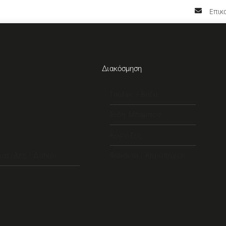
Επικο
Διακόσμηση
Γυάλες / Βάζα
Είδη Μπαμπού
Κορνίζες
ιατέλες / Δίσκοι
Φανάρια / Κηροπήγια