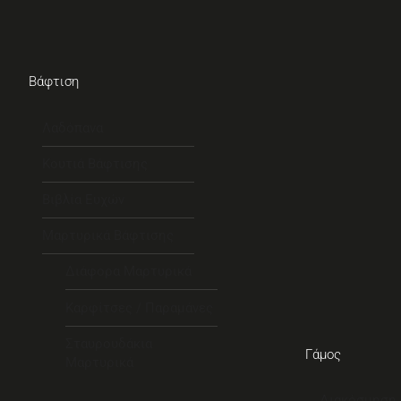
Βάφτιση
Λαδόπανα
Κουτιά Βάφτισης
Βιβλία Ευχών
Μαρτυρικά Βάφτισης
Διάφορα Μαρτυρικά
Καρφίτσες / Παραμάνες
Σταυρουδάκια
Γάμος
Μαρτυρικά
Διακόσμηση 