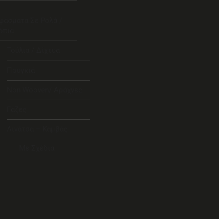
φάσματα Σε Ρολά /
όπια
Τούλια / Δίχτυα
Πουγκιά
Non Wooven/ Αράχνες
Γάζες
Λινάτσα – Καμβάς
Με Σχέδια