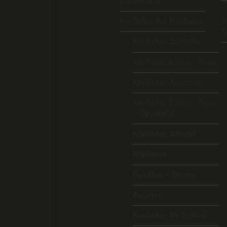
Σακουλάκια
Κορδέλες Και Κορδόνια
Υ
Τ
Κορδέλες Δαντέλες
Κορδέλες Καρώ – Πουά
Κορδέλες Λινατσας
Κορδέλες Σατέν – Γκρο
– Οργάντζα
Κορδέλες Φλοράλ
Κορδόνια
Πον Πον – Τρέσες
Φούντες
Κορδέλες Με Σχέδια