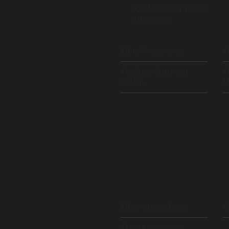
Κορδέλες Χάρτινες /
Πλαστικές
Είδη Μνημοσύνου
Κ
Κανέλες / Διάφορα
Κ
Ξύλινα
Μ
Είδη Ανθοπωλείου
Μ
Υλικά Κατασκευής