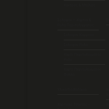
Χάντρες & Μπίλιες
Σελοφάν – Χαρτιά &
Σ
Ρολά Περιτυλίγματος
Σελοφάν Κομμένα
Σελοφάν Ρολά
Χαρτί Περιτυλίγματος
Ρολό
Χαρτί Περιτυλίγματος
Φύλλα
Υλικά Για Βαζάκια
Χ
Χ
Χάρτινες Τσάντες –
Χ