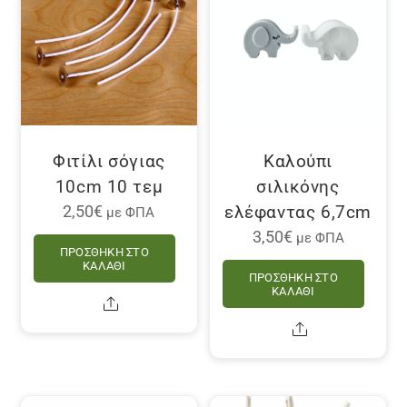
Φιτίλι σόγιας
Καλούπι
10cm 10 τεμ
σιλικόνης
ελέφαντας 6,7cm
2,50
€
με ΦΠΑ
3,50
€
με ΦΠΑ
ΠΡΟΣΘΉΚΗ ΣΤΟ
ΚΑΛΆΘΙ
ΠΡΟΣΘΉΚΗ ΣΤΟ
ΚΑΛΆΘΙ
Share
Share