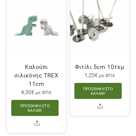
Καλούπι
Φιτίλι 5cm 10τεμ
σιλικόνης TREX
1,25
€
με ΦΠΑ
11cm
ΠΡΟΣΘΉΚΗ ΣΤΟ
4,30
€
με ΦΠΑ
ΚΑΛΆΘΙ
Share
ΠΡΟΣΘΉΚΗ ΣΤΟ
ΚΑΛΆΘΙ
Share