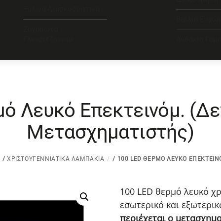
Ξύλινα Διασκοσμητικά
Βιβλία Ευχώ
Ζαχαρωτά /
Γλειφιτζούρια
Ανθάκια Γάμ
μό Λευκό Επεκτεινόμ. (Δε
Μετασχηματιστής)
/
ΧΡΙΣΤΟΥΓΕΝΝΙΆΤΙΚΑ ΛΑΜΠΆΚΙΑ
/ 100 LED ΘΕΡΜΌ ΛΕΥΚΌ ΕΠΕΚΤΕΙΝ
100 LED θερμό λευκό χ
εσωτερικό και εξωτερι
περιέχεται ο μετασχημα