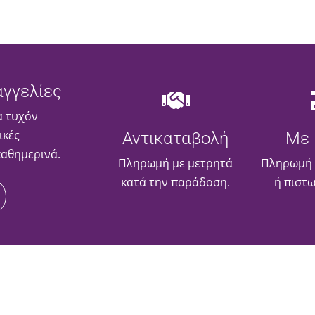
γγελίες
α τυχόν
ικές
Αντικαταβολή
Με 
καθημερινά.
Πληρωμή με μετρητά
Πληρωμή 
κατά την παράδοση.
ή πιστ