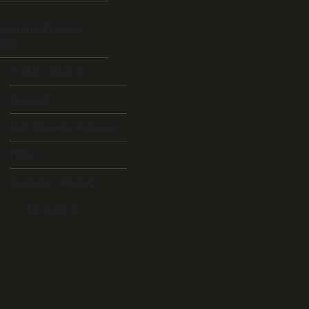
φάσματα Σε Ρολά /
όπια
Τούλια / Δίχτυα
Πουγκιά
Non Wooven/ Αράχνες
Γάζες
Λινάτσα – Καμβάς
Με Σχέδια