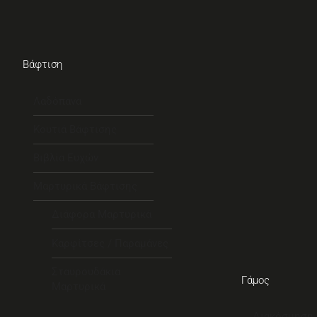
Βάφτιση
Λαδόπανα
Κουτιά Βάφτισης
Βιβλία Ευχών
Μαρτυρικά Βάφτισης
Διάφορα Μαρτυρικά
Καρφίτσες / Παραμάνες
Σταυρουδάκια
Γάμος
Μαρτυρικά
Διακόσμηση 