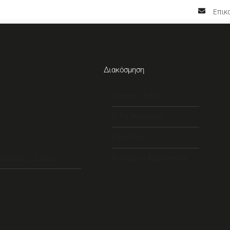
Επικο
Διακόσμηση
Γυάλες / Βάζα
Είδη Μπαμπού
Κορνίζες
ιατέλες / Δίσκοι
Φανάρια / Κηροπήγια