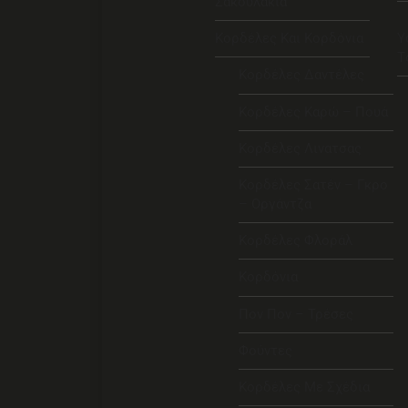
Σακουλάκια
Κορδέλες Και Κορδόνια
Υ
Τ
Κορδέλες Δαντέλες
Κορδέλες Καρώ – Πουά
Κορδέλες Λινατσας
Κορδέλες Σατέν – Γκρο
– Οργάντζα
Κορδέλες Φλοράλ
Κορδόνια
Πον Πον – Τρέσες
Φούντες
Κορδέλες Με Σχέδια