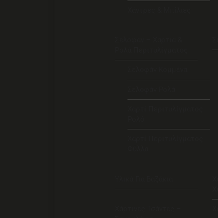
Χάντρες & Μπίλιες
Σελοφάν – Χαρτιά &
Σ
Ρολά Περιτυλίγματος
Σελοφάν Κομμένα
Σελοφάν Ρολά
Χαρτί Περιτυλίγματος
Ρολό
Χαρτί Περιτυλίγματος
Φύλλα
Υλικά Για Βαζάκια
Χ
Χ
Χάρτινες Τσάντες –
Χ