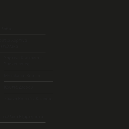
αλάθια
ουτιά Χάρτινα –
εταλλικά
Χάρτινα Κουτάκια –
Συσκευασίες
Μεταλλικά Κουτιά
Κουτιά Δώρου
Ξύλινα Κουτιά / Καφάσια
εταλλικά Εξαρτήματα