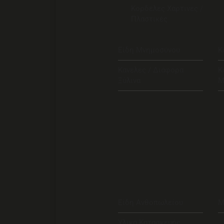
Κορδέλες Χάρτινες /
Πλαστικές
Είδη Μνημοσύνου
Κ
Κανέλες / Διάφορα
Κ
Ξύλινα
Μ
Είδη Ανθοπωλείου
Μ
Υλικά Κατασκευής