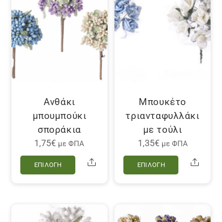
επιλογές
μπορούν
να
επιλεγού
στη
σελίδα
του
προϊόντο
Ανθάκι
Μπουκέτο
μπουμπούκι
τριανταφυλλάκι
σποράκια
με τούλι
1,75
€
1,35
€
με ΦΠΑ
με ΦΠΑ
Αυτό
Αυτό
Share
Share
ΕΠΙΛΟΓΉ
ΕΠΙΛΟΓΉ
το
το
προϊόν
προϊόν
έχει
έχει
πολλαπλές
πολλαπλέ