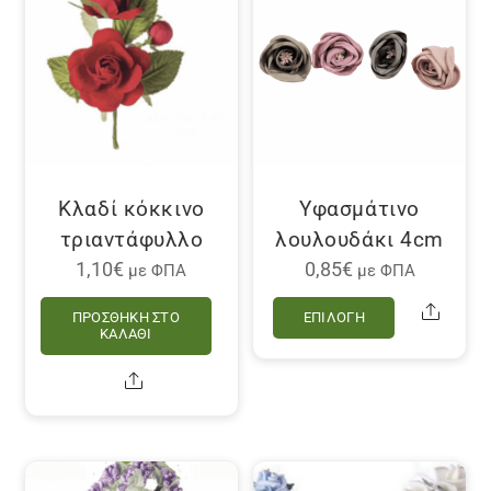
Κλαδί κόκκινο
Υφασμάτινο
τριαντάφυλλο
λουλουδάκι 4cm
1,10
€
0,85
€
με ΦΠΑ
με ΦΠΑ
Αυτό
Share
ΠΡΟΣΘΉΚΗ ΣΤΟ
ΕΠΙΛΟΓΉ
το
ΚΑΛΆΘΙ
προϊόν
Share
έχει
πολλαπλέ
παραλλαγ
Οι