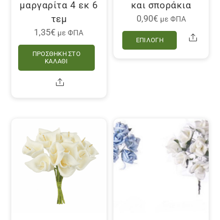
μαργαρίτα 4 εκ 6
και σποράκια
τεμ
0,90
€
με ΦΠΑ
Αυτό
1,35
€
με ΦΠΑ
Share
ΕΠΙΛΟΓΉ
το
ΠΡΟΣΘΉΚΗ ΣΤΟ
προϊόν
ΚΑΛΆΘΙ
έχει
Share
πολλαπλέ
παραλλαγ
Οι
επιλογές
μπορούν
να
επιλεγού
στη
σελίδα
του
προϊόντο