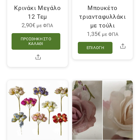
Κρινάκι Μεγάλο
Μπουκέτο
12 Τεμ
τριανταφυλλάκι
με τούλι
2,90
€
με ΦΠΑ
1,35
€
με ΦΠΑ
ΠΡΟΣΘΉΚΗ ΣΤΟ
Αυτό
ΚΑΛΆΘΙ
Share
ΕΠΙΛΟΓΉ
το
Share
προϊόν
έχει
πολλαπλέ
παραλλαγ
Οι
επιλογές
μπορούν
να
επιλεγού
στη