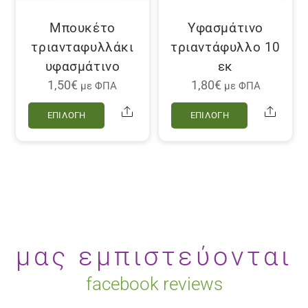
σελίδα
του
Μπουκέτο
Υφασμάτινο
προϊόντο
τριανταφυλλάκι
τριαντάφυλλο 10
υφασμάτινο
εκ
1,50
€
1,80
€
με ΦΠΑ
με ΦΠΑ
Αυτό
Αυτό
Share
Share
ΕΠΙΛΟΓΉ
ΕΠΙΛΟΓΉ
το
το
προϊόν
προϊόν
έχει
έχει
πολλαπλές
πολλαπλέ
παραλλαγές.
παραλλαγ
Οι
Οι
επιλογές
επιλογές
μας εμπιστεύονται
μπορούν
μπορούν
να
να
facebook reviews
επιλεγούν
επιλεγού
στη
στη