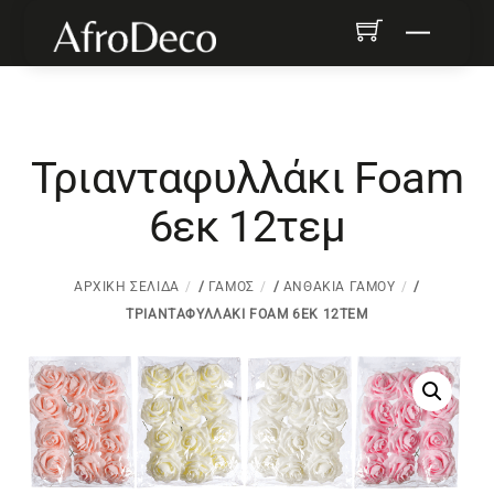
Skip
Menu
to
content
Τριανταφυλλάκι Foam
6εκ 12τεμ
ΑΡΧΙΚΉ ΣΕΛΊΔΑ
/
ΓΆΜΟΣ
/
ΑΝΘΆΚΙΑ ΓΆΜΟΥ
/
ΤΡΙΑΝΤΑΦΥΛΛΆΚΙ FOAM 6ΕΚ 12ΤΕΜ