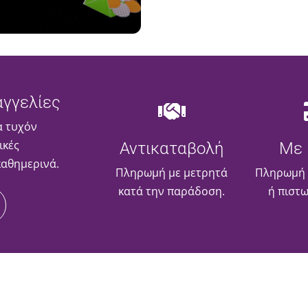
γγελίες
α τυχόν
ικές
Αντικαταβολή
Με 
καθημερινά.
Πληρωμή με μετρητά
Πληρωμή 
κατά την παράδοση.
ή πιστ