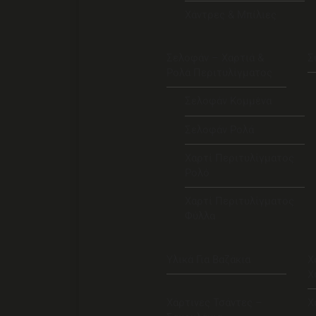
Χάντρες & Μπίλιες
Σελοφάν – Χαρτιά &
Σ
Ρολά Περιτυλίγματος
Σελοφάν Κομμένα
Σελοφάν Ρολά
Χαρτί Περιτυλίγματος
Ρολό
Χαρτί Περιτυλίγματος
Φύλλα
Υλικά Για Βαζάκια
Χ
Χ
Χάρτινες Τσάντες –
Χ