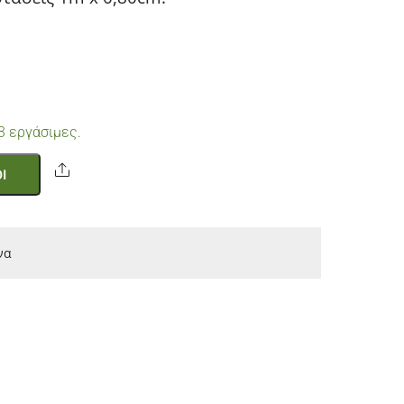
3 εργάσιμες.
Share
Ι
να