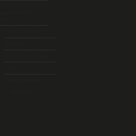
φάσματα Σε Ρολά /
όπια
Τούλια / Δίχτυα
Πουγκιά
Non Wooven/ Αράχνες
Γάζες
Λινάτσα – Καμβάς
Με Σχέδια