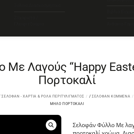
Ξύλινα Διασκοσμητικά
Βιβλία Ευχώ
Ζαχαρωτά /
Γλειφιτζούρια
Ανθάκια Γάμ
 Με Λαγούς “Happy East
Πορτοκαλί
/
ΣΕΛΟΦΆΝ - ΧΑΡΤΙΆ & ΡΟΛΆ ΠΕΡΙΤΥΛΊΓΜΑΤΟΣ
/
ΣΕΛΟΦΆΝ ΚΟΜΜΈΝΑ
ΜΉΛΟ ΠΟΡΤΟΚΑΛΊ
Σελοφάν Φύλλο Με λαγ
πορτοκαλί χρώμα. Διασ