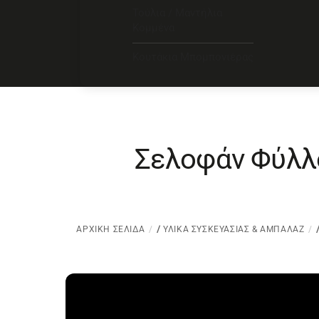
Τούλια / Μαντήλια
Κομμένα
Κουτάκια Μπομπονιέρας
Σελοφάν Φύλλο
ΑΡΧΙΚΉ ΣΕΛΊΔΑ
/
ΥΛΙΚΆ ΣΥΣΚΕΥΑΣΊΑΣ & ΑΜΠΑΛΆΖ