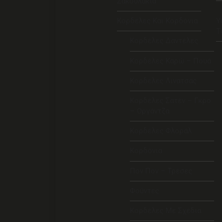
Σακουλάκια
Κορδέλες Και Κορδόνια
Υ
Τ
Κορδέλες Δαντέλες
Κορδέλες Καρώ – Πουά
Κορδέλες Λινατσας
Κορδέλες Σατέν – Γκρο
– Οργάντζα
Κορδέλες Φλοράλ
Κορδόνια
Πον Πον – Τρέσες
Φούντες
Κορδέλες Με Σχέδια