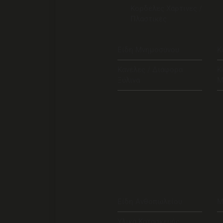
Κορδέλες Χάρτινες /
Πλαστικές
Είδη Μνημοσύνου
Κ
Κανέλες / Διάφορα
Κ
Ξύλινα
Μ
Είδη Ανθοπωλείου
Μ
Υλικά Κατασκευής