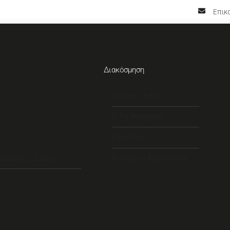
Επικο
Διακόσμηση
Γυάλες / Βάζα
Είδη Μπαμπού
Κορνίζες
ιατέλες / Δίσκοι
Φανάρια / Κηροπήγια