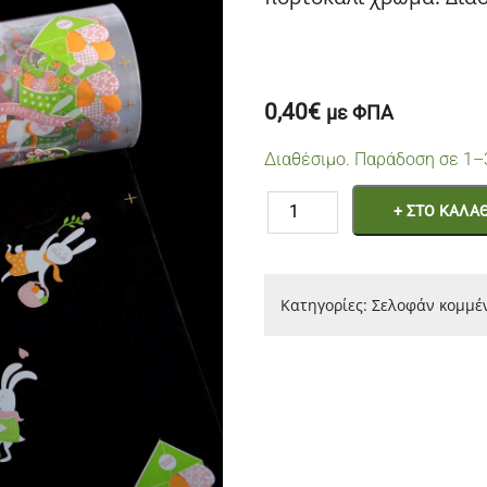
0,40
€
με ΦΠΑ
Διαθέσιμο. Παράδοση σε 1–
Σελοφάν
+ ΣΤΟ ΚΑΛΑΘ
Φύλλο
Με
λαγούς
Κατηγορίες:
Σελοφάν κομμέ
“Happy
Easter”
Σαπιο
μήλο
πορτοκαλί
ποσότητα