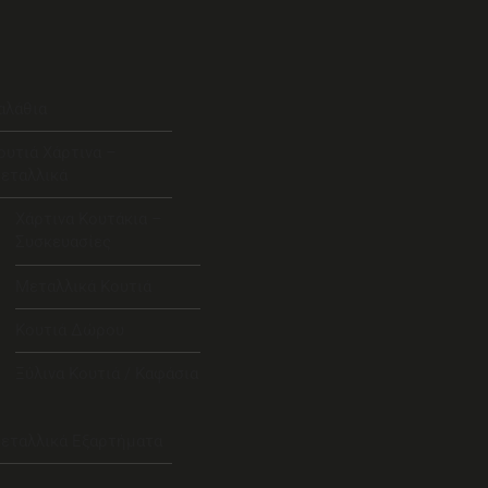
αλάθια
ουτιά Χάρτινα –
εταλλικά
Χάρτινα Κουτάκια –
Συσκευασίες
Μεταλλικά Κουτιά
Κουτιά Δώρου
Ξύλινα Κουτιά / Καφάσια
εταλλικά Εξαρτήματα