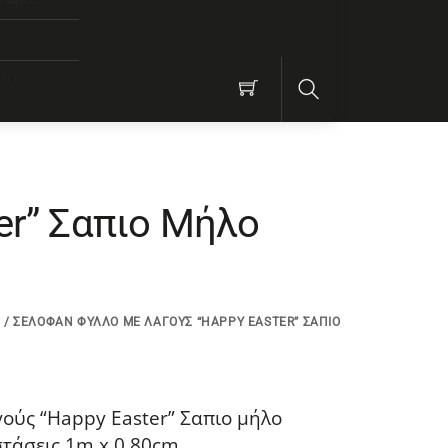
ν
ου
Search
er” Σαπιο Μήλο
/ ΣΕΛΟΦΆΝ ΦΎΛΛΟ ΜΕ ΛΑΓΟΎΣ “HAPPY EASTER” ΣΑΠΙΟ
ούς “Happy Easter” Σαπιο μήλο
τάσεις 1m x 0,80cm.