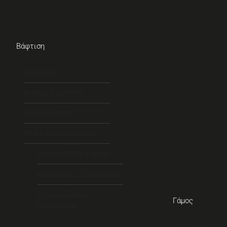
Βάφτιση
Λαδόπανα
Κουτιά Βάφτισης
Βιβλία Ευχών
Μαρτυρικά Βάφτισης
Διάφορα Μαρτυρικά
Καρφίτσες / Παραμάνες
Σταυρουδάκια
Γάμος
Μαρτυρικά
Διακόσμηση 