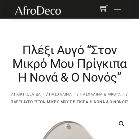
Skip
Menu
to
content
Πλέξι Αυγό “Στον
Μικρό Μου Πρίγκιπα
Η Νονά & Ο Νονός”
ΑΡΧΙΚΉ ΣΕΛΊΔΑ
/
ΠΑΣΧΑΛΙΝΆ
/
ΠΑΣΧΑΛΙΝΆ ΔΙΆΦΟΡΑ
/
ΠΛΈΞΙ ΑΥΓΌ “ΣΤΟΝ ΜΙΚΡΌ ΜΟΥ ΠΡΊΓΚΙΠΑ Η ΝΟΝΆ & Ο ΝΟΝΌΣ”