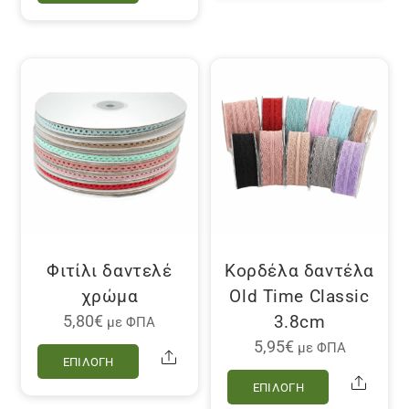
έχει
προϊόν
πολλαπλέ
έχει
παραλλαγ
πολλαπλές
Οι
παραλλαγές.
επιλογές
Οι
μπορούν
επιλογές
να
μπορούν
επιλεγού
να
στη
επιλεγούν
σελίδα
στη
του
σελίδα
Φιτίλι δαντελέ
Κορδέλα δαντέλα
προϊόντο
του
χρώμα
Old Time Classic
προϊόντος
3.8cm
5,80
€
με ΦΠΑ
Αυτό
5,95
€
με ΦΠΑ
Share
ΕΠΙΛΟΓΉ
το
Αυτό
Share
ΕΠΙΛΟΓΉ
προϊόν
το