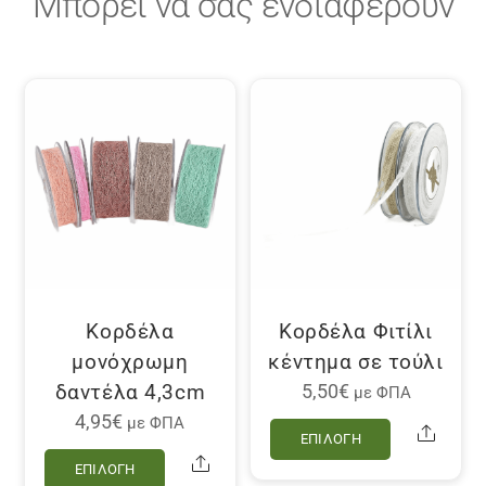
Μπορεί να σας ενδιαφέρουν
Κορδέλα
Κορδέλα Φιτίλι
μονόχρωμη
κέντημα σε τούλι
δαντέλα 4,3cm
5,50
€
με ΦΠΑ
Αυτό
4,95
€
με ΦΠΑ
Share
ΕΠΙΛΟΓΉ
το
Αυτό
Share
ΕΠΙΛΟΓΉ
προϊόν
το