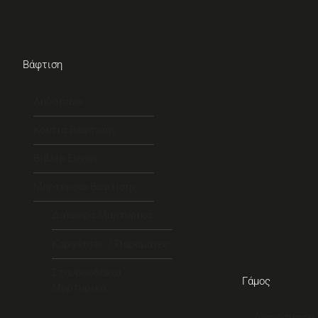
Βάφτιση
Λαδόπανα
Κουτιά Βάφτισης
Βιβλία Ευχών
Μαρτυρικά Βάφτισης
Διάφορα Μαρτυρικά
Καρφίτσες / Παραμάνες
Σταυρουδάκια
Γάμος
Μαρτυρικά
Διακόσμηση 