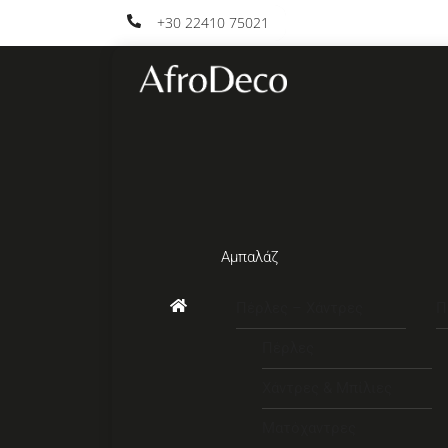
Skip
+30 22410 75021
to
content
Αμπαλάζ
Πέρλες – Χάντρες
Π
Πέρλες
Χάντρες & Μπίλιες
Ματόχαντρες