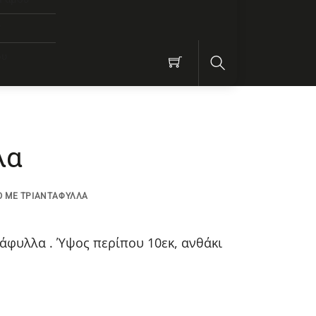
ν
ου
Search
λα
 ΜΕ ΤΡΙΑΝΤΆΦΥΛΛΑ
άφυλλα . Ύψος περίπου 10εκ, ανθάκι