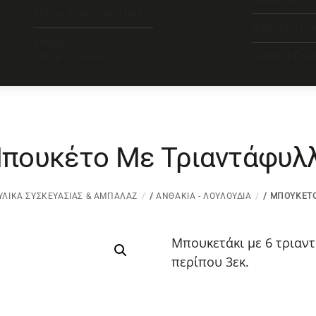
Ξύλινα Διασκοσμητικά
Βιβλία Ευχώ
Ζαχαρωτά /
Γλειφιτζούρια
Ανθάκια Γάμ
πουκέτο Με Τριαντάφυλ
ΥΛΙΚΆ ΣΥΣΚΕΥΑΣΊΑΣ & ΑΜΠΑΛΆΖ
/
ΑΝΘΆΚΙΑ - ΛΟΥΛΟΎΔΙΑ
/ ΜΠΟΥΚΈΤΟ
Μπουκετάκι με 6 τριαντ
περίπου 3εκ.