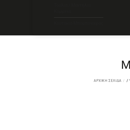
Τούλια / Μαντήλια
Κομμένα
Κουτάκια Μπομπονιέρας
Μ
ΑΡΧΙΚΉ ΣΕΛΊΔΑ
/