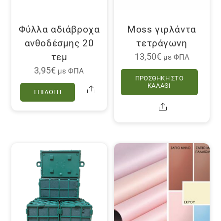
Φύλλα αδιάβροχα
Moss γιρλάντα
ανθοδέσμης 20
τετράγωνη
τεμ
13,50
€
με ΦΠΑ
3,95
€
με ΦΠΑ
ΠΡΟΣΘΉΚΗ ΣΤΟ
Αυτό
ΚΑΛΆΘΙ
Share
ΕΠΙΛΟΓΉ
το
Share
προϊόν
έχει
πολλαπλές
παραλλαγές.
Οι
επιλογές
μπορούν
να
επιλεγούν