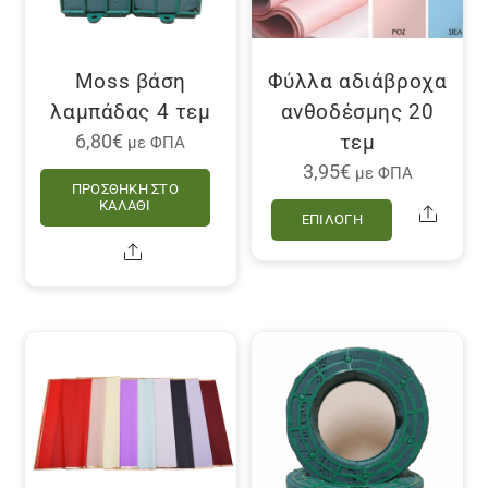
στη
σελίδα
του
Moss βάση
Φύλλα αδιάβροχα
προϊόντος
λαμπάδας 4 τεμ
ανθοδέσμης 20
τεμ
6,80
€
με ΦΠΑ
3,95
€
με ΦΠΑ
ΠΡΟΣΘΉΚΗ ΣΤΟ
Αυτό
ΚΑΛΆΘΙ
Share
ΕΠΙΛΟΓΉ
το
Share
προϊόν
έχει
πολλαπλέ
παραλλαγ
Οι
επιλογές
μπορούν
να