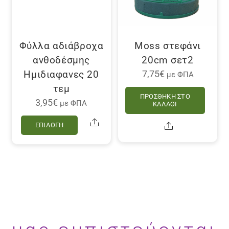
επιλεγού
στη
σελίδα
του
Φύλλα αδιάβροχα
Moss στεφάνι
προϊόντο
ανθοδέσμης
20cm σετ2
Ημιδιαφανες 20
7,75
€
με ΦΠΑ
τεμ
ΠΡΟΣΘΉΚΗ ΣΤΟ
3,95
€
με ΦΠΑ
ΚΑΛΆΘΙ
Αυτό
Share
Share
ΕΠΙΛΟΓΉ
το
προϊόν
έχει
πολλαπλές
παραλλαγές.
Οι
επιλογές
μπορούν