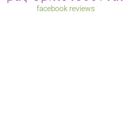
στη
facebook reviews
σελίδα
του
προϊόντο