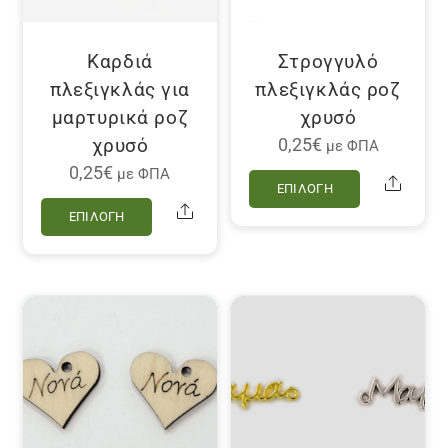
στη
επιλεγού
σελίδα
στη
του
σελίδα
Καρδιά
Στρογγυλό
προϊόντος
του
πλεξιγκλάς για
πλεξιγκλάς ροζ
προϊόντο
μαρτυρικά ροζ
χρυσό
χρυσό
0,25
€
με ΦΠΑ
Αυτό
0,25
€
με ΦΠΑ
Share
ΕΠΙΛΟΓΉ
το
Αυτό
Share
ΕΠΙΛΟΓΉ
προϊόν
το
έχει
προϊόν
πολλαπλέ
έχει
παραλλαγ
πολλαπλές
Οι
παραλλαγές.
επιλογές
Οι
μπορούν
επιλογές
να
μπορούν
επιλεγού
να