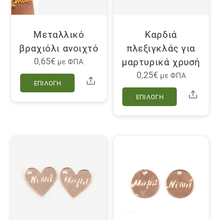
Μεταλλικό
Καρδιά
βραχιόλι ανοιχτό
πλεξιγκλάς για
μαρτυρικά χρυσή
0,65
€
με ΦΠΑ
Αυτό
0,25
€
με ΦΠΑ
Share
ΕΠΙΛΟΓΉ
το
Αυτό
Share
ΕΠΙΛΟΓΉ
προϊόν
το
έχει
προϊόν
πολλαπλές
έχει
παραλλαγές.
πολλαπλέ
Οι
παραλλαγ
επιλογές
Οι
μπορούν
επιλογές
να
μπορούν
επιλεγούν
να