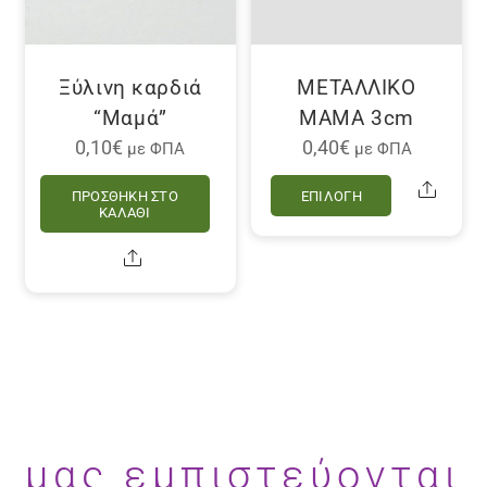
στη
επιλεγούν
σελίδα
στη
του
σελίδα
Ξύλινη καρδιά
ΜΕΤΑΛΛΙΚΟ
προϊόντο
του
“Μαμά”
ΜΑΜΑ 3cm
προϊόντος
0,10
€
0,40
€
με ΦΠΑ
με ΦΠΑ
Αυτό
Share
ΠΡΟΣΘΉΚΗ ΣΤΟ
ΕΠΙΛΟΓΉ
το
ΚΑΛΆΘΙ
προϊόν
Share
έχει
πολλαπλέ
παραλλαγ
Οι
επιλογές
μπορούν
να
μας εμπιστεύονται
επιλεγού