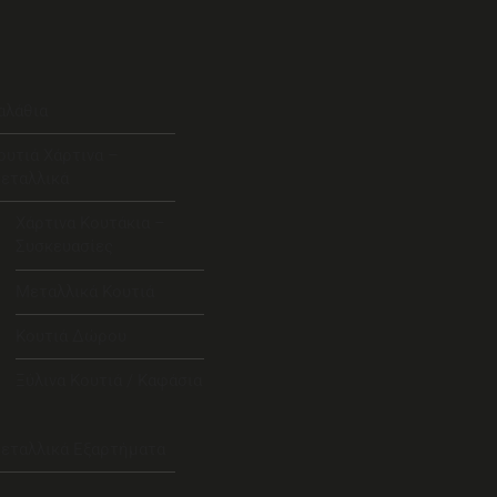
αλάθια
ουτιά Χάρτινα –
εταλλικά
Χάρτινα Κουτάκια –
Συσκευασίες
Μεταλλικά Κουτιά
Κουτιά Δώρου
Ξύλινα Κουτιά / Καφάσια
εταλλικά Εξαρτήματα