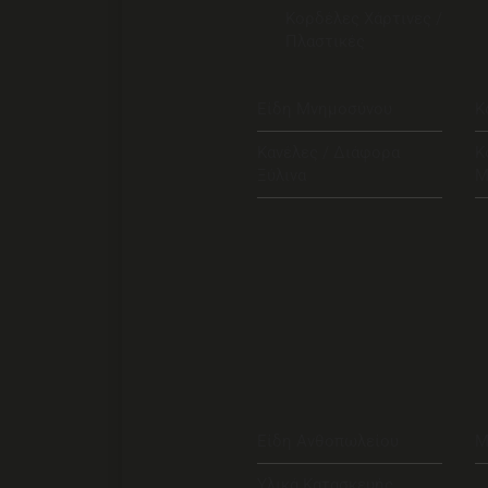
Κορδέλες Χάρτινες /
Πλαστικές
Είδη Μνημοσύνου
Κ
Κανέλες / Διάφορα
Κ
Ξύλινα
Μ
Είδη Ανθοπωλείου
Μ
Υλικά Κατασκευής