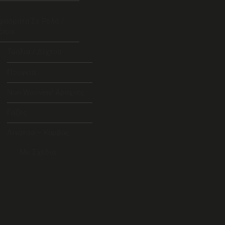
φάσματα Σε Ρολά /
όπια
Τούλια / Δίχτυα
Πουγκιά
Non Wooven/ Αράχνες
Γάζες
Λινάτσα – Καμβάς
Με Σχέδια