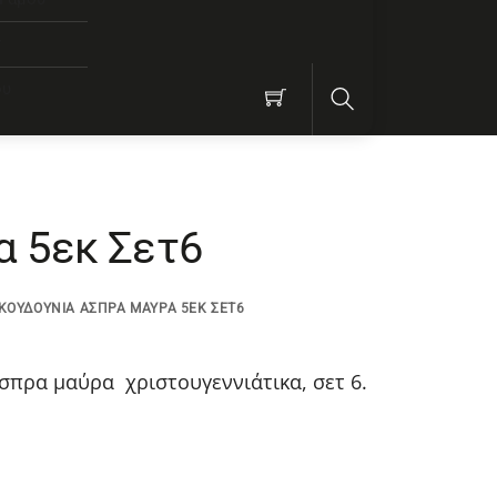
ν
ου
Search
 5εκ Σετ6
ΚΟΥΔΟΎΝΙΑ ΆΣΠΡΑ ΜΑΎΡΑ 5ΕΚ ΣΕΤ6
σπρα μαύρα χριστουγεννιάτικα, σετ 6.