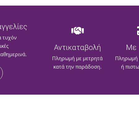
γγελίες
α τυχόν
ικές
Αντικαταβολή
Με 
καθημερινά.
Πληρωμή με μετρητά
Πληρωμή 
κατά την παράδοση.
ή πιστ