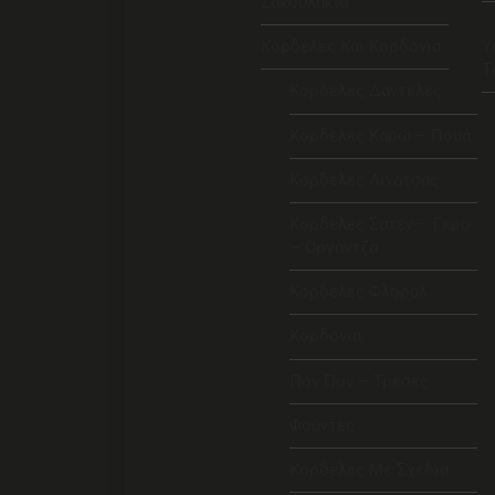
Σακουλάκια
Κορδέλες Και Κορδόνια
Υ
Τ
Κορδέλες Δαντέλες
Κορδέλες Καρώ – Πουά
Κορδέλες Λινατσας
Κορδέλες Σατέν – Γκρο
– Οργάντζα
Κορδέλες Φλοράλ
Κορδόνια
Πον Πον – Τρέσες
Φούντες
Κορδέλες Με Σχέδια