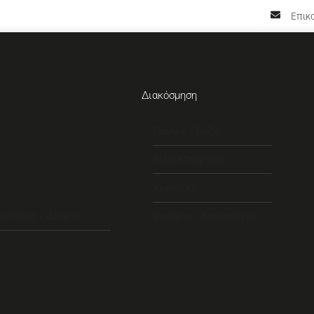
Επικο
Διακόσμηση
Γυάλες / Βάζα
Είδη Μπαμπού
Κορνίζες
ιατέλες / Δίσκοι
Φανάρια / Κηροπήγια