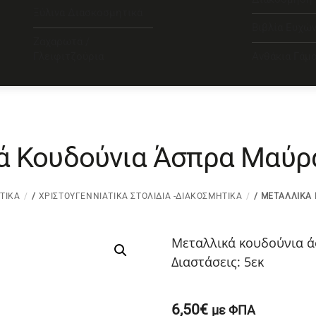
Ξύλινα Διασκοσμητικά
Βιβλία Ευχώ
Ζαχαρωτά /
Γλειφιτζούρια
Ανθάκια Γάμ
ά Κουδούνια Άσπρα Μαύρα
ΤΙΚΑ
/
ΧΡΙΣΤΟΥΓΕΝΝΙΆΤΙΚΑ ΣΤΟΛΊΔΙΑ -ΔΙΑΚΟΣΜΗΤΙΚΆ
/ ΜΕΤΑΛΛΙΚΆ 
Μεταλλικά κουδούνια ά
Διαστάσεις: 5εκ
6,50
€
με ΦΠΑ