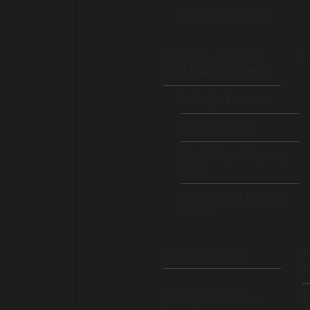
Χάντρες & Μπίλιες
Σελοφάν – Χαρτιά &
Σ
Ρολά Περιτυλίγματος
Σελοφάν Κομμένα
Σελοφάν Ρολά
Χαρτί Περιτυλίγματος
Ρολό
Χαρτί Περιτυλίγματος
Φύλλα
Υλικά Για Βαζάκια
Χ
Χ
Χάρτινες Τσάντες –
Χ