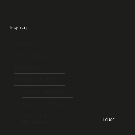
Βάφτιση
Λαδόπανα
Κουτιά Βάφτισης
Βιβλία Ευχών
Μαρτυρικά Βάφτισης
Διάφορα Μαρτυρικά
Καρφίτσες / Παραμάνες
Σταυρουδάκια
Γάμος
Μαρτυρικά
Διακόσμηση 