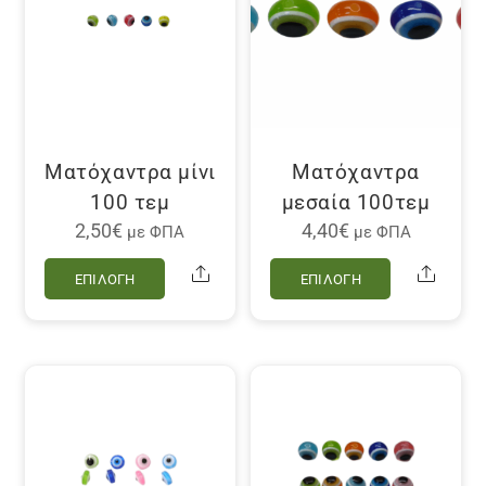
Ματόχαντρα μίνι
Ματόχαντρα
100 τεμ
μεσαία 100τεμ
2,50
€
4,40
€
με ΦΠΑ
με ΦΠΑ
Αυτό
Αυτό
Share
Share
ΕΠΙΛΟΓΉ
ΕΠΙΛΟΓΉ
το
το
προϊόν
προϊόν
έχει
έχει
πολλαπλές
πολλαπλέ
παραλλαγές.
παραλλαγ
Οι
Οι
επιλογές
επιλογές