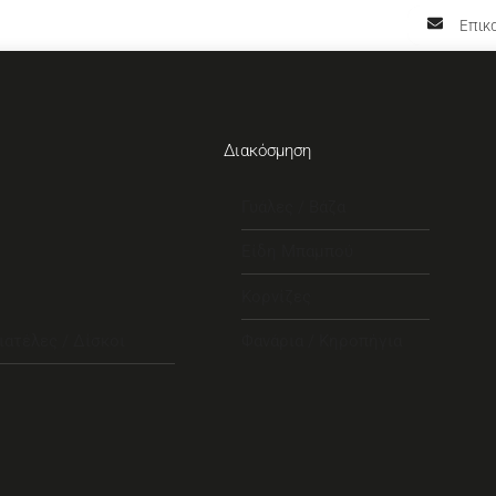
Επικο
Διακόσμηση
Γυάλες / Βάζα
Είδη Μπαμπού
Κορνίζες
ιατέλες / Δίσκοι
Φανάρια / Κηροπήγια