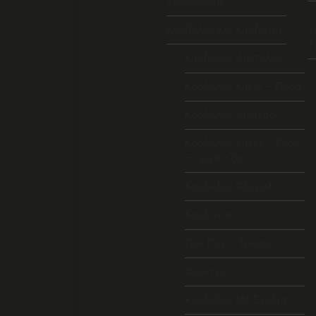
Σακουλάκια
Κορδέλες Και Κορδόνια
Υ
Τ
Κορδέλες Δαντέλες
Κορδέλες Καρώ – Πουά
Κορδέλες Λινατσας
Κορδέλες Σατέν – Γκρο
– Οργάντζα
Κορδέλες Φλοράλ
Κορδόνια
Πον Πον – Τρέσες
Φούντες
Κορδέλες Με Σχέδια