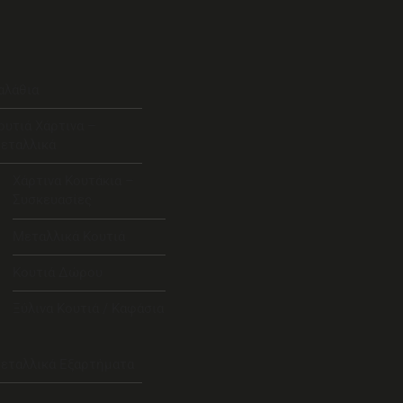
αλάθια
ουτιά Χάρτινα –
εταλλικά
Χάρτινα Κουτάκια –
Συσκευασίες
Μεταλλικά Κουτιά
Κουτιά Δώρου
Ξύλινα Κουτιά / Καφάσια
εταλλικά Εξαρτήματα