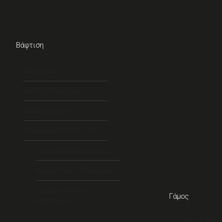
Βάφτιση
Λαδόπανα
Κουτιά Βάφτισης
Βιβλία Ευχών
Μαρτυρικά Βάφτισης
Διάφορα Μαρτυρικά
Καρφίτσες / Παραμάνες
Σταυρουδάκια
Γάμος
Μαρτυρικά
Διακόσμηση 