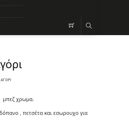
ν
ου
Search
γόρι
 ΑΓΌΡΙ
ό μπεζ χρωμα.
δόπανο , πετσέτα και εσωρουχο για