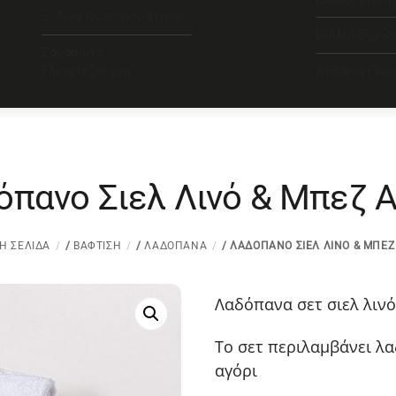
Ξύλινα Διασκοσμητικά
Βιβλία Ευχώ
Ζαχαρωτά /
Γλειφιτζούρια
Ανθάκια Γάμ
όπανο Σιελ Λινό & Μπεζ Α
Ή ΣΕΛΊΔΑ
/
ΒΆΦΤΙΣΗ
/
ΛΑΔΌΠΑΝΑ
/ ΛΑΔΌΠΑΝΟ ΣΙΕΛ ΛΙΝΌ & ΜΠΕΖ
Λαδόπανα σετ σιελ λιν
Το σετ περιλαμβάνει λα
αγόρι