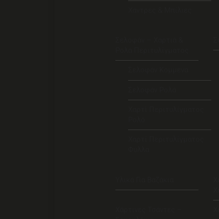
Χάντρες & Μπίλιες
Σελοφάν – Χαρτιά &
Σ
Ρολά Περιτυλίγματος
Σελοφάν Κομμένα
Σελοφάν Ρολά
Χαρτί Περιτυλίγματος
Ρολό
Χαρτί Περιτυλίγματος
Φύλλα
Υλικά Για Βαζάκια
Χ
Χ
Χάρτινες Τσάντες –
Χ