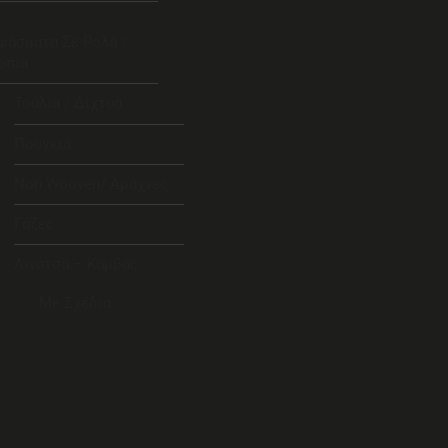
φάσματα Σε Ρολά /
όπια
Τούλια / Δίχτυα
Πουγκιά
Non Wooven/ Αράχνες
Γάζες
Λινάτσα – Καμβάς
Με Σχέδια