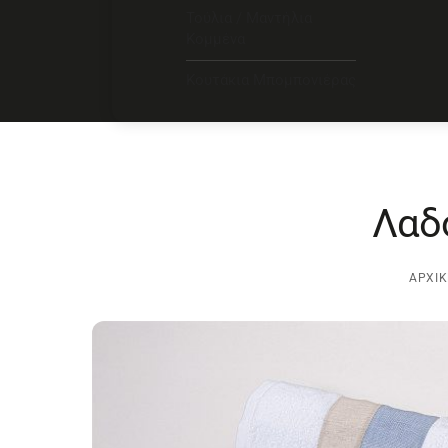
Τούλια / Μαντήλια
Κομμένα
Κουτάκια Μπομπονιέρας
Λαδ
ΑΡΧΙΚ