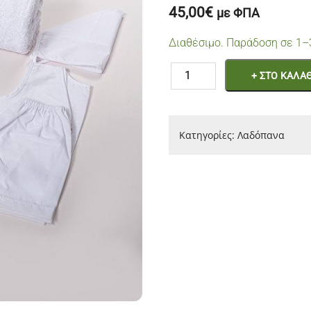
45,00
€
με ΦΠΑ
Διαθέσιμο. Παράδοση σε 1–
Λαδόπανο
+ ΣΤΟ ΚΑΛΑΘ
Σιελ
Λινό
&
Κατηγορίες:
Λαδόπανα
Μπεζ
Αγόρι
ποσότητα