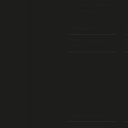
Κορδέλες Χάρτινες /
Πλαστικές
Είδη Μνημοσύνου
Κ
Κανέλες / Διάφορα
Κ
Ξύλινα
Μ
Είδη Ανθοπωλείου
Μ
Υλικά Κατασκευής