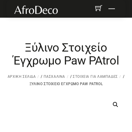
Skip
Menu
to
content
Ξύλινο Στοιχείο
Έγχρωμο Paw PAtrol
ΑΡΧΙΚΉ ΣΕΛΊΔΑ
/
ΠΑΣΧΑΛΙΝΆ
/
ΣΤΟΙΧΕΊΑ ΓΙΑ ΛΑΜΠΆΔΕΣ
/
ΞΎΛΙΝΟ ΣΤΟΙΧΕΊΟ ΈΓΧΡΩΜΟ PAW PATROL