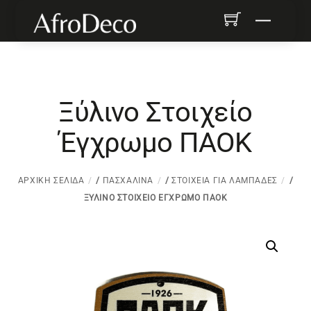
Skip
Menu
to
content
Ξύλινο Στοιχείο
Έγχρωμο ΠΑΟΚ
ΑΡΧΙΚΉ ΣΕΛΊΔΑ
/
ΠΑΣΧΑΛΙΝΆ
/
ΣΤΟΙΧΕΊΑ ΓΙΑ ΛΑΜΠΆΔΕΣ
/
ΞΎΛΙΝΟ ΣΤΟΙΧΕΊΟ ΈΓΧΡΩΜΟ ΠΑΟΚ