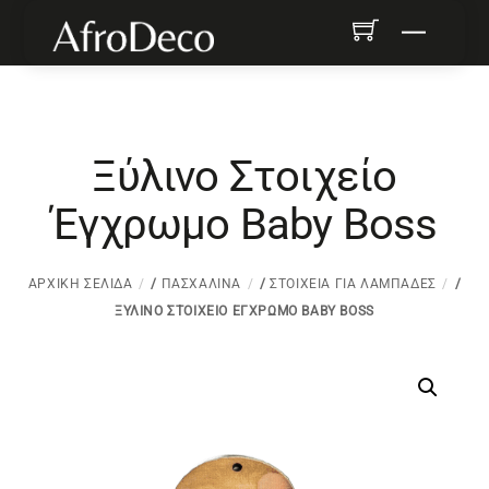
Skip
Menu
to
content
Ξύλινο Στοιχείο
Έγχρωμο Baby Boss
ΑΡΧΙΚΉ ΣΕΛΊΔΑ
/
ΠΑΣΧΑΛΙΝΆ
/
ΣΤΟΙΧΕΊΑ ΓΙΑ ΛΑΜΠΆΔΕΣ
/
ΞΎΛΙΝΟ ΣΤΟΙΧΕΊΟ ΈΓΧΡΩΜΟ BABY BOSS