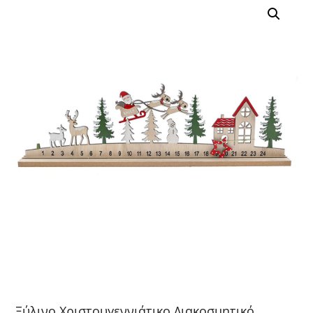
Ξύλινο Χριστουγεννιάτικο Διακοσμητικό