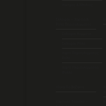
Χάντρες & Μπίλιες
Σελοφάν – Χαρτιά &
Σ
Ρολά Περιτυλίγματος
Σελοφάν Κομμένα
Σελοφάν Ρολά
Χαρτί Περιτυλίγματος
Ρολό
Χαρτί Περιτυλίγματος
Φύλλα
Υλικά Για Βαζάκια
Χ
Χ
Χάρτινες Τσάντες –
Χ