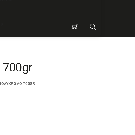
ν
ου
Search
700gr
 ΠΟΛΥΧΡΩΜΟ 700GR
.