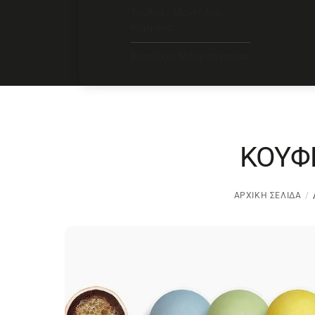
Τούλια / Μαντήλια
Κομμένα
Κουτάκια Μπομπονιέρας
ΚΟΥΦ
ΑΡΧΙΚΉ ΣΕΛΊΔΑ