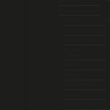
Σακουλάκια
Κορδέλες Και Κορδόνια
Υ
Τ
Κορδέλες Δαντέλες
Κορδέλες Καρώ – Πουά
Κορδέλες Λινατσας
Κορδέλες Σατέν – Γκρο
– Οργάντζα
Κορδέλες Φλοράλ
Κορδόνια
Πον Πον – Τρέσες
Φούντες
Κορδέλες Με Σχέδια