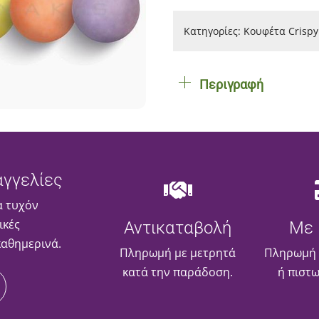
Κατηγορίες:
Κουφέτα Crispy
Περιγραφή
γγελίες
α τυχόν
ικές
Αντικαταβολή
Με 
καθημερινά.
Πληρωμή με μετρητά
Πληρωμή 
κατά την παράδοση.
ή πιστ