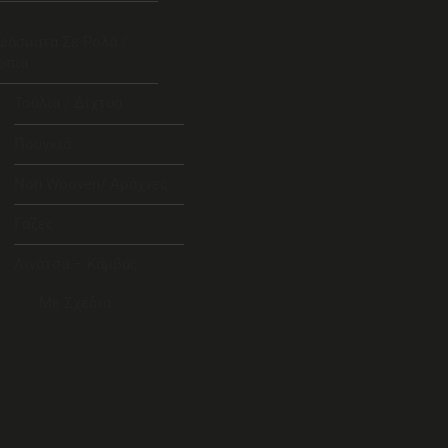
φάσματα Σε Ρολά /
όπια
Τούλια / Δίχτυα
Πουγκιά
Non Wooven/ Αράχνες
Γάζες
Λινάτσα – Καμβάς
Με Σχέδια