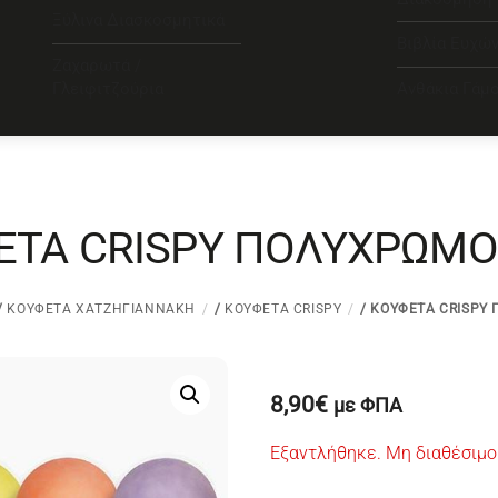
Ξύλινα Διασκοσμητικά
Βιβλία Ευχώ
Ζαχαρωτά /
Γλειφιτζούρια
Ανθάκια Γάμ
ΕΤΑ CRISPY ΠΟΛΥΧΡΩΜΟ 
/
ΚΟΥΦΈΤΑ ΧΑΤΖΗΓΙΑΝΝΆΚΗ
/
ΚΟΥΦΈΤΑ CRISPY
/ ΚΟΥΦΕΤΑ CRISPY
8,90
€
με ΦΠΑ
Εξαντλήθηκε. Μη διαθέσιμο