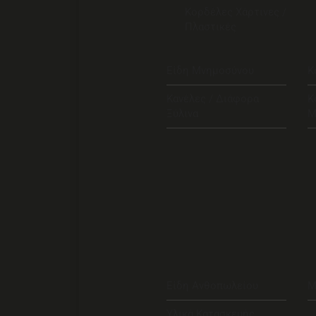
Κορδέλες Χάρτινες /
Πλαστικές
Είδη Μνημοσύνου
Κ
Κανέλες / Διάφορα
Κ
Ξύλινα
Μ
Είδη Ανθοπωλείου
Μ
Υλικά Κατασκευής