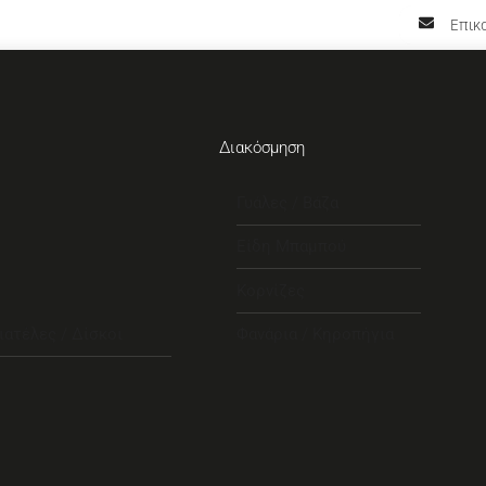
Επικο
Διακόσμηση
Γυάλες / Βάζα
Είδη Μπαμπού
Κορνίζες
ιατέλες / Δίσκοι
Φανάρια / Κηροπήγια