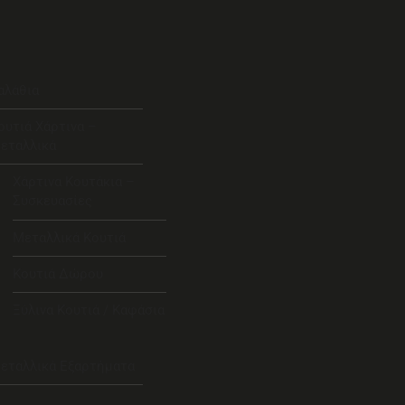
αλάθια
ουτιά Χάρτινα –
εταλλικά
Χάρτινα Κουτάκια –
Συσκευασίες
Μεταλλικά Κουτιά
Κουτιά Δώρου
Ξύλινα Κουτιά / Καφάσια
εταλλικά Εξαρτήματα