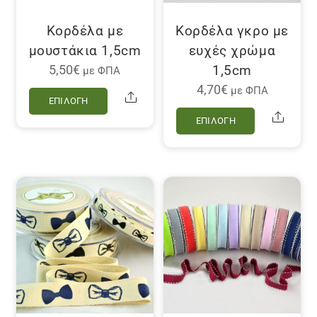
Κορδέλα με
Κορδέλα γκρο με
μουστάκια 1,5cm
ευχές χρώμα
1,5cm
5,50
€
με ΦΠΑ
Αυτό
4,70
€
με ΦΠΑ
Share
ΕΠΙΛΟΓΉ
το
Αυτό
Share
ΕΠΙΛΟΓΉ
προϊόν
το
έχει
προϊόν
πολλαπλές
έχει
παραλλαγές.
πολλαπλέ
Οι
παραλλαγ
επιλογές
Οι
μπορούν
επιλογές
να
μπορούν
επιλεγούν
να
στη
επιλεγού