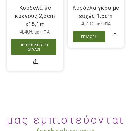
του
σελίδα
Κορδέλα με
Κορδέλα γκρο με
προϊόντος
του
κύκνους 2,3cm
ευχές 1,5cm
προϊόντο
x18,1m
4,70
€
με ΦΠΑ
Αυτό
4,40
€
με ΦΠΑ
Share
ΕΠΙΛΟΓΉ
το
ΠΡΟΣΘΉΚΗ ΣΤΟ
προϊόν
ΚΑΛΆΘΙ
έχει
Share
πολλαπλέ
παραλλαγ
Οι
επιλογές
μπορούν
να
επιλεγού
μας εμπιστεύονται
στη
σελίδα