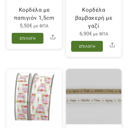
σελίδα
στη
του
σελίδα
Κορδέλα με
Κορδέλα
προϊόντος
του
παπιγιόν 1,5cm
βαμβακερή με
προϊόντο
γαζί
5,50
€
με ΦΠΑ
Αυτό
6,90
€
με ΦΠΑ
Share
ΕΠΙΛΟΓΉ
το
Αυτό
Share
ΕΠΙΛΟΓΉ
προϊόν
το
έχει
προϊόν
πολλαπλές
έχει
παραλλαγές.
πολλαπλέ
Οι
παραλλαγ
επιλογές
Οι
μπορούν
επιλογές
να
μπορούν
επιλεγούν
να
στη
επιλεγού
σελίδα
στη