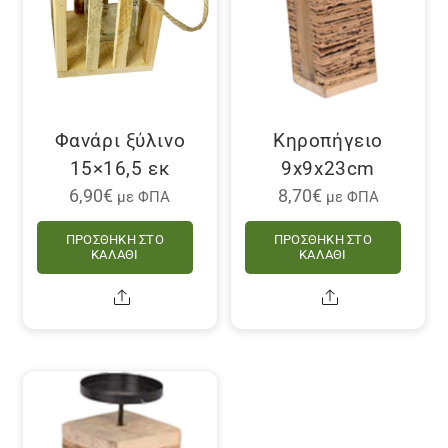
Φανάρι ξύλινο
Κηροπήγειο
15×16,5 εκ
9x9x23cm
6,90
€
8,70
€
με ΦΠΑ
με ΦΠΑ
ΠΡΟΣΘΉΚΗ ΣΤΟ
ΠΡΟΣΘΉΚΗ ΣΤΟ
ΚΑΛΆΘΙ
ΚΑΛΆΘΙ
Share
Share