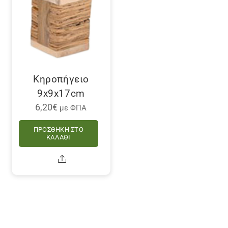
Κηροπήγειο
9x9x17cm
6,20
€
με ΦΠΑ
ΠΡΟΣΘΉΚΗ ΣΤΟ
ΚΑΛΆΘΙ
Share