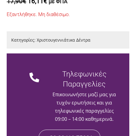
Original
Η
17,90
€
16,11
€
με ΦΠΑ
price
τρέχουσα
Εξαντλήθηκε. Μη διαθέσιμο.
was:
τιμή
17,90€.
είναι:
16,11€.
Κατηγορίες:
Χριστουγεννιάτικα Δέντρα
Τηλεφωνικές
Παραγγελίες
Επικοινωνήστε μαζί μας για
τυχόν ερωτήσεις και για
τηλεφωνικές παραγγελίες
09:00 – 14:00 καθημερινά.